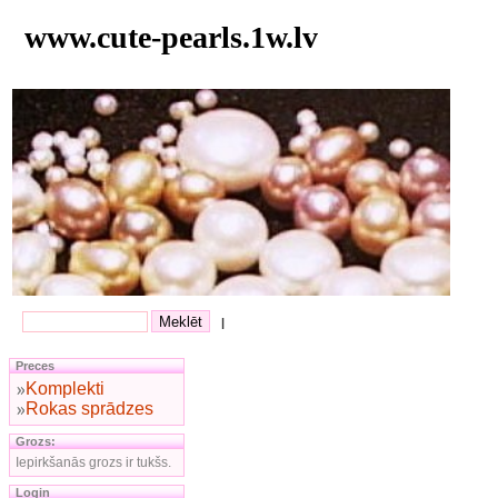
www.cute-pearls.1w.lv
|
Preces
Komplekti
Rokas sprādzes
Grozs:
Iepirkšanās grozs ir tukšs.
Login