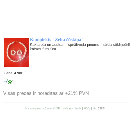
Komplekts "Zelta čūskiņa"
Kaklarota un auskari - spirālveida pinums - stikla sēkliņpēr
krāsas furnitūra
Cena:
4.98€
Visas preces ir norādītas ar +21% PVN
© cute-pearls.1w.lv 2026 | Stils no:
1w.lv
|
RSS
|
hiti: 23854